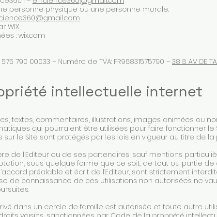
nce360.fr–
efficience360@gmail.com
une personne physique ou une personne morale.
icience360
@gmail.com
ar WIX
ées : wix.com
831 575 790 00033 – Numéro de TVA: FR96831575790 –
38 B AV DE T
priété intellectuelle internet
s, textes, commentaires, illustrations, images animées ou non
atiques qui pourraient être utilisées pour faire fonctionner l
 sur le Site sont protégés par les lois en vigueur au titre de la p
tière de l’Editeur ou de ses partenaires, sauf mentions particuli
aptation, sous quelque forme que ce soit, de tout ou partie de
accord préalable et écrit de l’Editeur, sont strictement interdite
se de connaissance de ces utilisations non autorisées ne va
ursuites.
rivé dans un cercle de famille est autorisée et toute autre util
roits voisins, sanctionnées par Code de la propriété intellectu