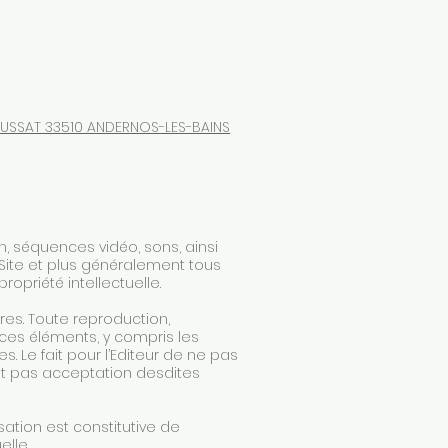
AUSSAT 33510 ANDERNOS-LES-BAINS
, séquences vidéo, sons, ainsi
e Site et plus généralement tous
ropriété intellectuelle.
ères. Toute reproduction,
 ces éléments, y compris les
s. Le fait pour l’Editeur de ne pas
ut pas acceptation desdites
isation est constitutive de
elle.