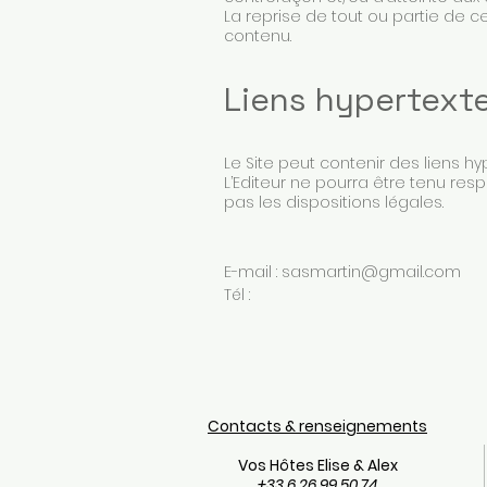
La reprise de tout ou partie de ce
contenu.
Liens hypertext
Le Site peut contenir des liens hy
L’Editeur ne pourra être tenu res
pas les dispositions légales.
E-mail :
sasmartin@gmail.com
Tél :
Contacts & renseignements
Vos Hôtes Elise & Alex
+33 6 26 99 50 74