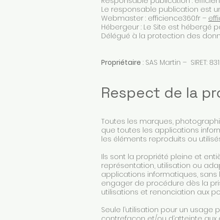
Responsable publication : efficie
Le responsable publication est 
Webmaster : efficience360.fr –
eff
Hébergeur : Le Site est hébergé p
Délégué à la protection des donn
Propriétaire
: SAS Martin – SIRET: 
Respect de la pro
Toutes les marques, photographie
que toutes les applications inform
les éléments reproduits ou utilisés
Ils sont la propriété pleine et en
représentation, utilisation ou ad
applications informatiques, sans l’
engager de procédure dès la pri
utilisations et renonciation aux po
Seule l’utilisation pour un usage p
contrefaçon et/ou d’atteinte aux d